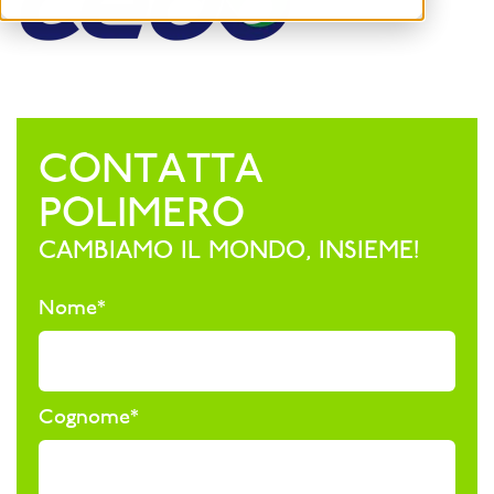
CONTATTA
POLIMERO
CAMBIAMO IL MONDO, INSIEME!
Nome
*
Cognome
*