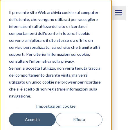
Il presente sito Web archivia cookie sul computer
dell'utente, che vengono utilizzati per raccogliere
informazioni sull'utilizzo del sito e ricordare i
comportamenti dell'utente in futuro. I cookie
POLIMERO SRL
servono a migliorare il sito stesso e a offrire un
servizio personalizzato, sia sul sito che tramite altri
supporti. Per ulteriori informazioni sui cookie,
Sede legale: Via generale domenico piva 12/A
consultare l'informativa sulla privacy.
Sede operativa: via martiri di belfiore 122/F
Se non si accetta l'utilizzo, non verrà tenuta traccia
C.F. - P. IVA: 03986460230 n. REA: RO-154686
del comportamento durante visita, ma verrà
capitale sociale: 100.000 euro i.v.
utilizzato un unico cookie nel browser per ricordare
Tel:
0425-474601
che si è scelto di non registrare informazioni sulla
Mail:
info.polimero@cedo.com
navigazione.
Impostazioni cookie
Proudly part of
Accetta
Rifiuta