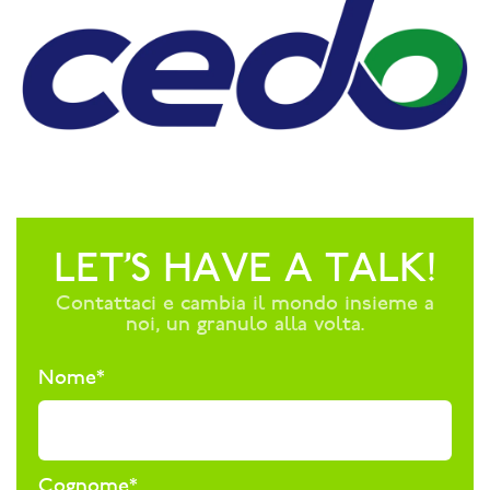
LET’S HAVE A TALK!
Contattaci e cambia il mondo insieme a
noi, un granulo alla volta.
Nome
*
Cognome
*